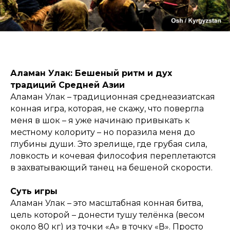
Аламан Улак: Бешеный ритм и дух
традиций Средней Азии
Аламан Улак – традиционная среднеазиатская
конная игра, которая, не скажу, что повергла
меня в шок – я уже начинаю привыкать к
местному колориту – но поразила меня до
глубины души. Это зрелище, где грубая сила,
ловкость и кочевая философия переплетаются
в захватывающий танец на бешеной скорости.
Суть игры
Аламан Улак – это масштабная конная битва,
цель которой – донести тушу телёнка (весом
около 80 кг) из точки «А» в точку «В». Просто