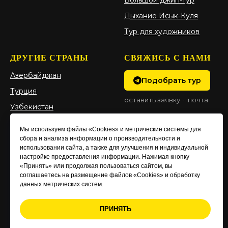
Большой джип-тур
Дыхание Исык-Куля
Тур для художников
ДРУГИЕ СТРАНЫ
СВЯЖИСЬ С НАМИ
Азербайджан
Подобрать тур
Турция
оставить заявку
·
почта
Узбекистан
Непал: Базовый лагерь
Мы используем файлы «Cookies» и метрические системы для
Эвереста
сбора и анализа информации о производительности и
использовании сайта, а также для улучшения и индивидуальной
Непал: Кольцо
настройке предоставления информации. Нажимая кнопку
Аннапурны
«Принять» или продолжая пользоваться сайтом, вы
соглашаетесь на размещение файлов «Cookies» и обработку
данных метрических систем.
© 2025 SARYKYZ
ПРИНЯТЬ
ИП Булина Лариса Борисовна
Политика